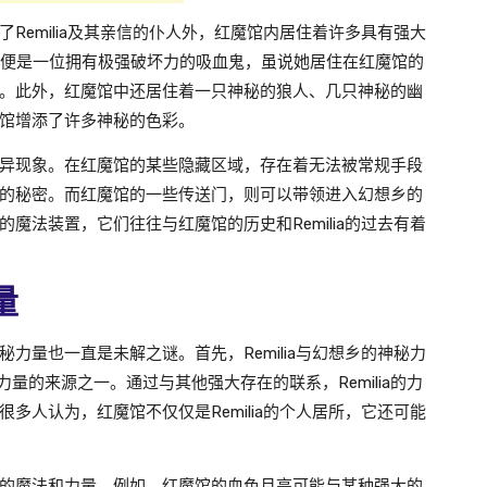
Remilia及其亲信的仆人外，红魔馆内居住着许多具有强大
Scarlet便是一位拥有极强破坏力的吸血鬼，虽说她居住在红魔馆的
。此外，红魔馆中还居住着一只神秘的狼人、几只神秘的幽
馆增添了许多神秘的色彩。
异现象。在红魔馆的某些隐藏区域，存在着无法被常规手段
的秘密。而红魔馆的一些传送门，则可以带领进入幻想乡的
魔法装置，它们往往与红魔馆的历史和Remilia的过去有着
量
力量也一直是未解之谜。首先，Remilia与幻想乡的神秘力
量的来源之一。通过与其他强大存在的联系，Remilia的力
多人认为，红魔馆不仅仅是Remilia的个人居所，它还可能
的魔法和力量。例如，红魔馆的血色月亮可能与某种强大的