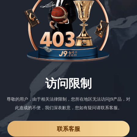
访问限制
尊敬的用户，由于相关法律限制，您所在地区无法访问J9产品，对
此造成的不便，我们深表歉意，您如有疑问请联系客服。
联系客服