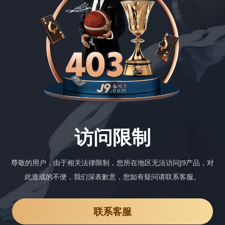
访问限制
尊敬的用户，由于相关法律限制，您所在地区无法访问J9产品，对
此造成的不便，我们深表歉意，您如有疑问请联系客服。
联系客服