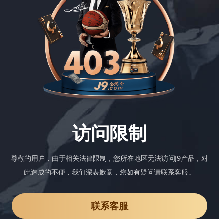
访问限制
尊敬的用户，由于相关法律限制，您所在地区无法访问J9产品，对
此造成的不便，我们深表歉意，您如有疑问请联系客服。
联系客服