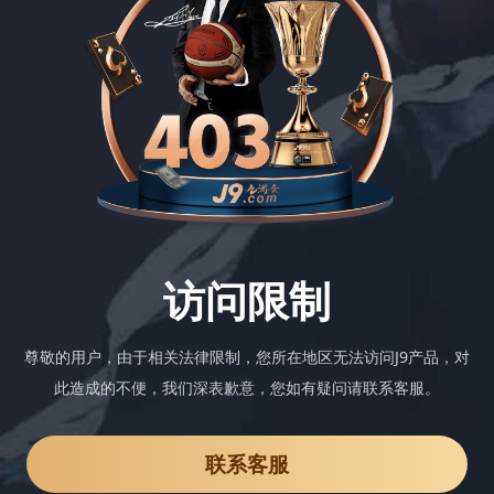
访问限制
尊敬的用户，由于相关法律限制，您所在地区无法访问J9产品，对
此造成的不便，我们深表歉意，您如有疑问请联系客服。
联系客服