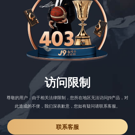
访问限制
尊敬的用户，由于相关法律限制，您所在地区无法访问J9产品，对
此造成的不便，我们深表歉意，您如有疑问请联系客服。
联系客服