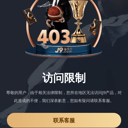
访问限制
尊敬的用户，由于相关法律限制，您所在地区无法访问J9产品，对
此造成的不便，我们深表歉意，您如有疑问请联系客服。
联系客服