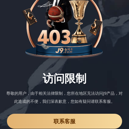
访问限制
尊敬的用户，由于相关法律限制，您所在地区无法访问J9产品，对
此造成的不便，我们深表歉意，您如有疑问请联系客服。
联系客服